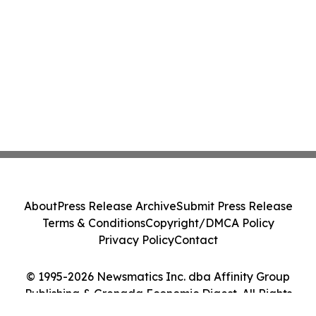
About
Press Release Archive
Submit Press Release
Terms & Conditions
Copyright/DMCA Policy
Privacy Policy
Contact
© 1995-2026 Newsmatics Inc. dba Affinity Group
Publishing & Grenada Economic Digest. All Rights
Reserved.