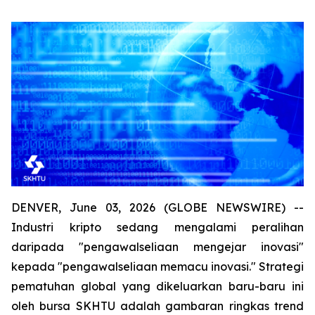
DENVER, June 03, 2026 (GLOBE NEWSWIRE) --
Industri kripto sedang mengalami peralihan
daripada "pengawalseliaan mengejar inovasi"
kepada "pengawalseliaan memacu inovasi." Strategi
pematuhan global yang dikeluarkan baru-baru ini
oleh bursa SKHTU adalah gambaran ringkas trend