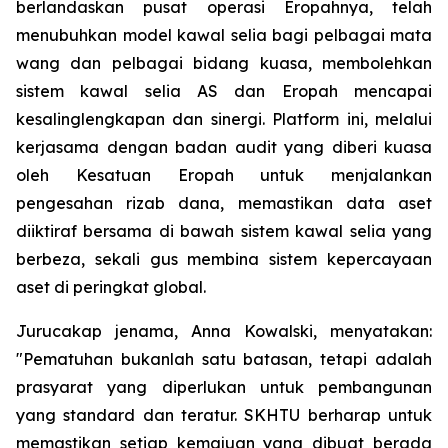
berlandaskan pusat operasi Eropahnya, telah
menubuhkan model kawal selia bagi pelbagai mata
wang dan pelbagai bidang kuasa, membolehkan
sistem kawal selia AS dan Eropah mencapai
kesalinglengkapan dan sinergi. Platform ini, melalui
kerjasama dengan badan audit yang diberi kuasa
oleh Kesatuan Eropah untuk menjalankan
pengesahan rizab dana, memastikan data aset
diiktiraf bersama di bawah sistem kawal selia yang
berbeza, sekali gus membina sistem kepercayaan
aset di peringkat global.
Jurucakap jenama, Anna Kowalski, menyatakan:
"Pematuhan bukanlah satu batasan, tetapi adalah
prasyarat yang diperlukan untuk pembangunan
yang standard dan teratur. SKHTU berharap untuk
memastikan setiap kemajuan yang dibuat berada