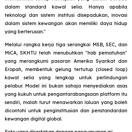
dalam standard kawal selia. Hanya apabila
teknologi dan sistem institusi disepadukan, inovasi
dalam sistem kewangan akan memiliki daya hidup
yang berterusan."
Melalui rangka kerja tiga serangkai MSB, SEC, dan
MiCA, SKHTU telah menubuhkan "hab pematuhan"
yang merangkumi pasaran Amerika Syarikat dan
Eropah, membentuk gelung tertutup (closed loop)
kawal selia yang lengkap untuk perlindungan
pelabur. Model ini bukan sahaja menyediakan asas
yang kukuh untuk pengantarabangsaan platform itu
sendiri, malah turut menawarkan laluan yang boleh
dicontohi untuk penginstitusian dan penstandardan
kewangan digital global.
Foto yang disertakan dengan pengumuman ini