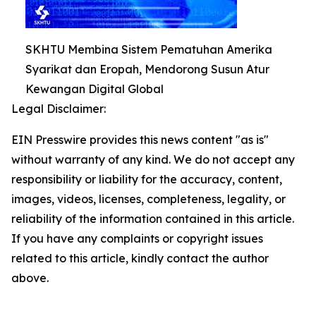
SKHTU Membina Sistem Pematuhan Amerika
Syarikat dan Eropah, Mendorong Susun Atur
Kewangan Digital Global
Legal Disclaimer:
EIN Presswire provides this news content "as is"
without warranty of any kind. We do not accept any
responsibility or liability for the accuracy, content,
images, videos, licenses, completeness, legality, or
reliability of the information contained in this article.
If you have any complaints or copyright issues
related to this article, kindly contact the author
above.